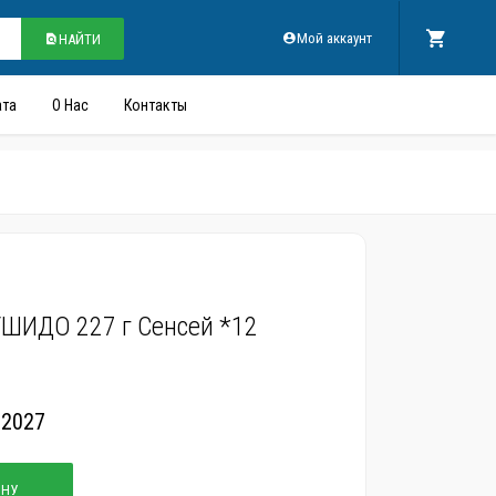
Мой аккаунт
НАЙТИ
ата
О Нас
Контакты
УШИДО 227 г Сенсей *12
.2027
ИНУ