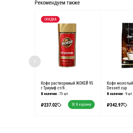
Рекомендуем также
СКИДКА
Кофе растворимый ЖОКЕЙ 95
Кофе молотый
г Триумф ст/б...
Dessert cup
В наличии
- 75 шт.
В наличии
- 9 шт.
₽237.02
₽342.97
В корзину