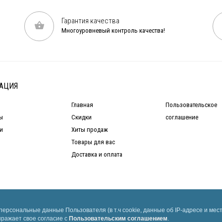
Гарантия качества
Многоуровневый контроль качества!
АЦИЯ
Главная
Пользовательское
ы
Скидки
соглашение
и
Хиты продаж
Товары для вас
Доставка и оплата
ерсональные данные Пользователя (в т.ч cookie, данные об IP-адресе и ме
ыражает свое согласие с
Пользовательским соглашением
.