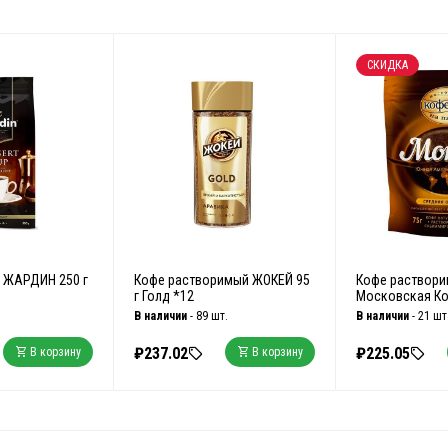
СКИДКА
 ЖАРДИН 250 г
Кофе растворимый ЖОКЕЙ 95
Кофе раствор
г Голд *12
Московская Коф
В наличии
- 89 шт.
В наличии
- 21 шт
₽237.02
₽225.05
В корзину
В корзину