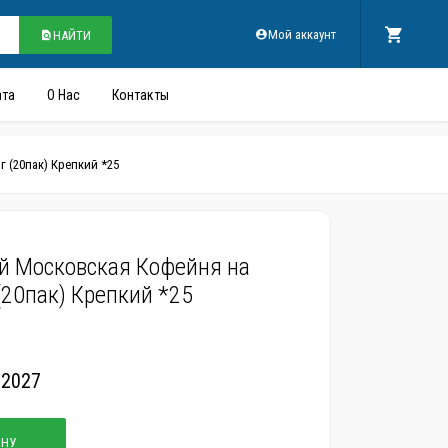
Мой аккаунт
НАЙТИ
ата
О Нас
Контакты
 (20пак) Крепкий *25
й Московская Кофейня на
 (20пак) Крепкий *25
.2027
ИНУ