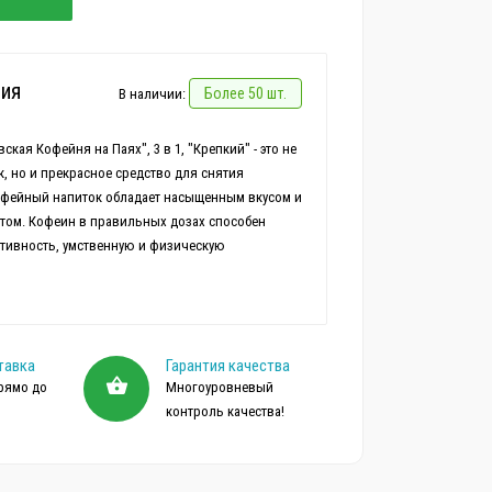
ия
Более 50 шт.
В наличии:
ая Кофейня на Паях", 3 в 1, "Крепкий" - это не
, но и прекрасное средство для снятия
Кофейный напиток обладает насыщенным вкусом и
ом. Кофеин в правильных дозах способен
тивность, умственную и физическую
тавка
Гарантия качества
рямо до
Многоуровневый
контроль качества!