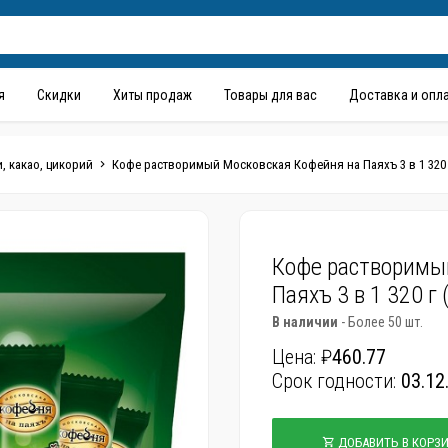
я
Скидки
Хиты продаж
Товары для вас
Доставка и опл
, какао, цикорий
Кофе растворимый Московская Кофейня на Паяхъ 3 в 1 320 г
Кофе растворимы
Паяхъ 3 в 1 320 г
В наличии
- Более 50 шт.
Цена: ₽
460.77
Срок годности:
03.12
ДОБАВИТЬ В КОРЗ