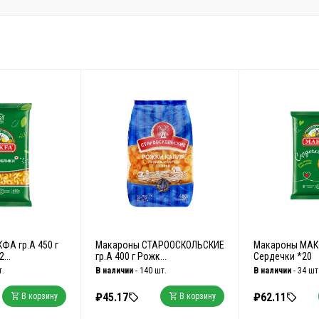
ФА гр.А 450 г
Макароны СТАРООСКОЛЬСКИЕ
Макароны МАКФ
...
гр.А 400 г Рожк...
Сердечки *20
т.
В наличии
- 140 шт.
В наличии
- 34 шт
₽45.17
₽62.11
В корзину
В корзину