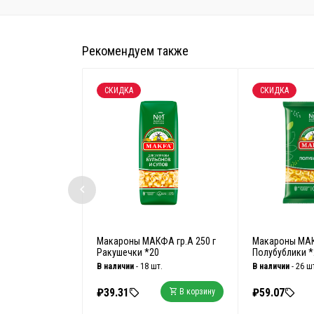
Рекомендуем также
СКИДКА
СКИДКА
Макароны МАКФА гр.А 250 г
Макароны МАК
Ракушечки *20
Полубублики *2
В наличии
- 18 шт.
В наличии
- 26 ш
₽39.31
₽59.07
В корзину