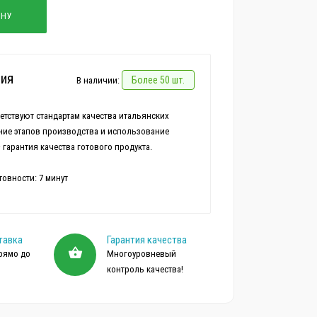
ИНУ
ия
Более 50 шт.
В наличии:
етствуют стандартам качества итальянских
ние этапов производства и использование
гарантия качества готового продукта.
тавка
Гарантия качества
рямо до
Многоуровневый
контроль качества!