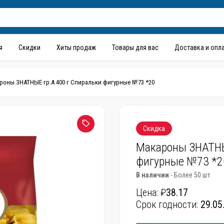
я
Скидки
Хиты продаж
Товары для вас
Доставка и опл
роны ЗНАТНЫЕ гр.А 400 г Спиральки фигурные №73 *20
Скидка
Макароны ЗНАТНЫ
фигурные №73 *2
В наличии
- Более 50 шт.
Цена: ₽
38.17
Срок годности:
29.05